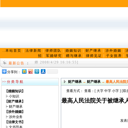
..本站首页
|
法律新闻
|
律师团队
|
婚姻知识
|
财产继承
|
涉外婚姻
|
招
|
军婚研究
|
赠与继承
|
律师见证
|
子女抚养
|
陈兆港律师，男，汉族，山东大学硕士学位，山东龙
师 2008/4/29 16:16:55]
最新公告
：
济南婚姻律师， 济南离婚律师， 济南婚姻律师网 
分享到：
r 2009/4/12 21:47:39]
>> 分 类 导 航
财产继承
→
财产继承
→ 最高人民法院
查看方式： 查看：[
大字
中字
小字
] [
【婚姻知识】
┝
小知识
最高人民法院关于被继承
【财产继承】
┝
财产继承
【涉外婚姻】
┝
涉外业务
发表日
【法律文书】
┝
文书范本