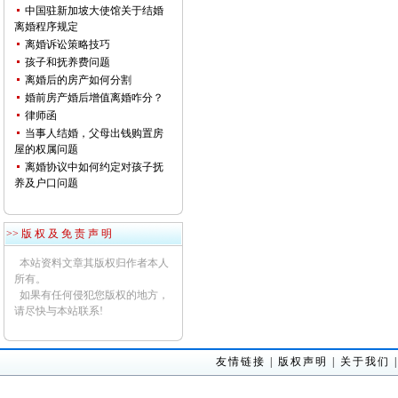
中国驻新加坡大使馆关于结婚
离婚程序规定
离婚诉讼策略技巧
孩子和抚养费问题
离婚后的房产如何分割
婚前房产婚后增值离婚咋分？
律师函
当事人结婚，父母出钱购置房
屋的权属问题
离婚协议中如何约定对孩子抚
养及户口问题
>> 版 权 及 免 责 声 明
本站资料文章其版权归作者本人
所有。
如果有任何侵犯您版权的地方，
请尽快与本站联系!
友情链接
|
版权声明
|
关于我们