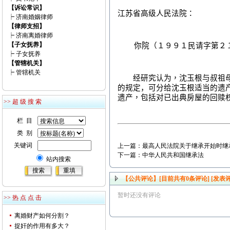
【诉讼常识】
江苏省高级人民法院：
┝
济南婚姻律师
【律师支招】
┝
济南离婚律师
【子女抚养】
你院（１９９１民请字第２１
┝
子女抚养
【管辖机关】
┝
管辖机关
经研究认为，沈玉根与叔祖母
的规定，可分给沈玉根适当的遗
遗产，包括对已出典房屋的回赎
>> 超 级 搜 索
栏 目
类 别
关键词
上一篇：
最高人民法院关于继承开始时继
下一篇：
中华人民共和国继承法
站内搜索
【公共评论】[目前共有
0
条评论]
[发表评
暂时还没有评论
>> 热 点 点 击
离婚财产如何分割？
捉奸的作用有多大？