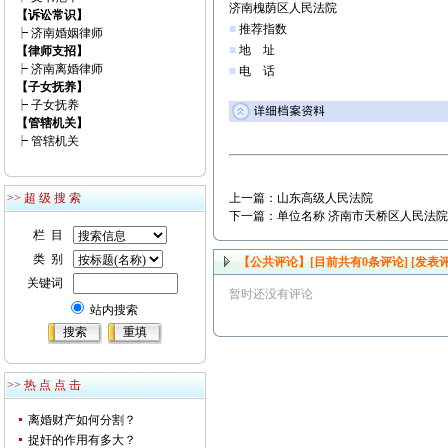
济南槐荫区人民法院
【诉讼常识】
■
推荐指数
┝
济南婚姻律师
■
地 址
【律师支招】
┝
济南离婚律师
■
电 话
【子女抚养】
┝
子女抚养
【管辖机关】
┝
管辖机关
>> 超 级 搜 索
上一篇：
山东高级人民法院
下一篇：
单位名称 济南市天桥区人民法院
栏 目
类 别
【公共评论】[目前共有
0
条评论]
[发表评
关键词
暂时还没有评论
站内搜索
>> 热 点 点 击
离婚财产如何分割？
捉奸的作用有多大？