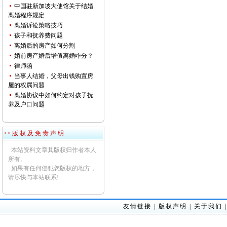
中国驻新加坡大使馆关于结婚
离婚程序规定
离婚诉讼策略技巧
孩子和抚养费问题
离婚后的房产如何分割
婚前房产婚后增值离婚咋分？
律师函
当事人结婚，父母出钱购置房
屋的权属问题
离婚协议中如何约定对孩子抚
养及户口问题
>> 版 权 及 免 责 声 明
本站资料文章其版权归作者本人
所有。
如果有任何侵犯您版权的地方，
请尽快与本站联系!
友情链接
|
版权声明
|
关于我们