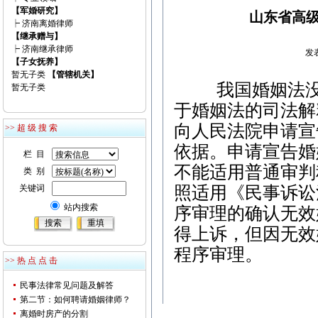
【军婚研究】
山东省高
┝
济南离婚律师
【继承赠与】
┝
济南继承律师
发表
【子女抚养】
暂无子类
【管辖机关】
我国婚姻法
暂无子类
于婚姻法的司法解
向人民法院申请宣
>> 超 级 搜 索
依据。申请宣告婚
栏 目
不能适用普通审判
类 别
关键词
照适用《民事诉讼
站内搜索
序审理的确认无效
得上诉，但因无效
程序审理。
>> 热 点 点 击
民事法律常见问题及解答
第二节：如何聘请婚姻律师？
离婚时房产的分割