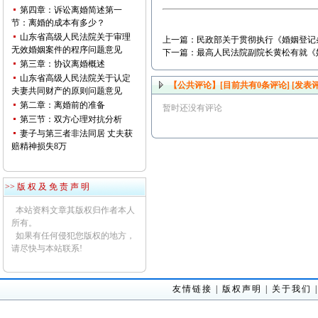
第四章：诉讼离婚简述第一
节：离婚的成本有多少？
山东省高级人民法院关于审理
上一篇：
民政部关于贯彻执行《婚姻登记
无效婚姻案件的程序问题意见
下一篇：
最高人民法院副院长黄松有就《
第三章：协议离婚概述
山东省高级人民法院关于认定
【公共评论】[目前共有
0
条评论]
[发表评
夫妻共同财产的原则问题意见
第二章：离婚前的准备
暂时还没有评论
第三节：双方心理对抗分析
妻子与第三者非法同居 丈夫获
赔精神损失8万
>> 版 权 及 免 责 声 明
本站资料文章其版权归作者本人
所有。
如果有任何侵犯您版权的地方，
请尽快与本站联系!
友情链接
|
版权声明
|
关于我们