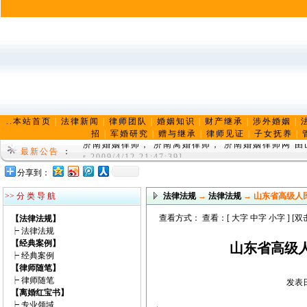
..本站首页
|
法律新闻
|
律师团队
|
婚姻知识
|
财产继承
|
涉外婚姻
|
招
|
军婚研究
|
赠与继承
|
律师见证
|
子女抚养
|
济南婚姻律师， 济南离婚律师， 济南婚姻律师网 
r 2009/4/12 21:47:39]
最新公告
：
◆法律咨询范围（不限于此）婚姻律师解答；夫妻共
分享到：
师
[lawyer 2009/1/1 13:34:32]
>> 分 类 导 航
法律法规
→
法律法规
→ 山东省高级人
查看方式： 查看：[
大字
中字
小字
] [
【法律法规】
┝
法律法规
【经典案例】
山东省高级
┝
经典案例
【律师随笔】
┝
律师随笔
发表日
【离婚红宝书】
┝
专业领域